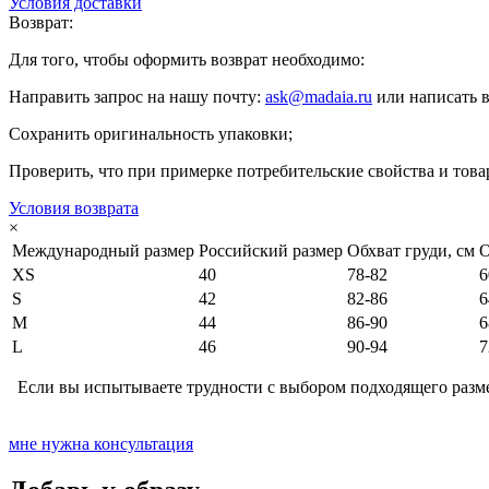
Условия доставки
Возврат:
Для того, чтобы оформить возврат необходимо:
Направить запрос на нашу почту:
ask@madaia.ru
или написать 
Сохранить оригинальность упаковки;
Проверить, что при примерке потребительские свойства и тов
Условия возврата
×
Международный размер
Российский размер
Обхват груди, см
О
XS
40
78-82
6
S
42
82-86
6
M
44
86-90
6
L
46
90-94
7
Если вы испытываете трудности с выбором подходящего разме
мне нужна консультация