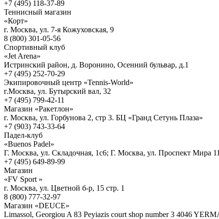
+7 (495) 118-37-89
Теннисный магазин
«Корт»
г. Москва, ул. 7-я Кожуховская, 9
8 (800) 301-05-56
Спортивный клуб
«Jet Arena»
Истринский район, д. Воронино, Осенний бульвар, д.1
+7 (495) 252-70-29
Экипировочный центр «Tennis-World»
г.Москва, ул. Бутырский вал, 32
+7 (495) 799-42-11
Магазин «Ракетлон»
г. Москва, ул. Горбунова 2, стр 3. БЦ «Гранд Сетунь Плаза»
+7 (903) 743-33-64
Падел-клуб
«Buenos Padel»
Г. Москва, ул. Складочная, 1с6; Г. Москва, ул. Проспект Мира 11
+7 (495) 649-89-99
Магазин
«FV Sport »
г. Москва, ул. Цветной б-р, 15 стр. 1
8 (800) 777-32-97
Магазин «DEUCE»
Limassol, Georgiou A 83 Peyiazis court shop number 3 4046 YE