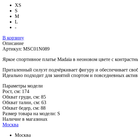
XS
S
M
L
-
В корзину
Описание
Артикул:
MSС01N089
Яркое спортивное платье Madaia в неоновом цвете с контрас
Приталенный силуэт подчёркивает фигуру и обеспечивает своб
Идеально подходит для занятий спортом и повседневных акти
Параметры модели
Рост, см:
174
Обхват груди, см:
85
Обхват талии, см:
63
Обхват бедер, см:
88
Размер товара на модели:
S
Наличие в магазинах
Москва
Москва