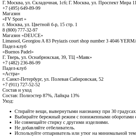
Г. Москва, ул. Складочная, 1с6; Г. Москва, ул. Проспект Мира 11
+7 (495) 649-89-99
Магазин
«FV Sport »
г. Москва, ул. Цветной б-р, 15 стр. 1
8 (800) 777-32-97
Магазин «DEUCE»
Limassol, Georgiou A 83 Peyiazis court shop number 3 4046 YE
Падел-клуб
«Buenos Padel»
Г. Тверь, ул. Оснабрюкская, 39, ТЦ «Маяк»
+7 (482) 236-86-99
Падел-клуб
«Астра»
г. Санкт-Петербург, ул. Полевая Сабировская, 52
+7 (911) 727-52-52
Состав и уход
Состав:
Полиэстер 87%, Лайкра 13%
Уход:
Стирайте вещи, вывернутыми наизнанку при 30 градусах
Выбирайте бережный режим с пониженными оборотами 
Не совмещайте стирку с другими изделиями.
Не добавляйте отбеливатель.
Используйте отпариватель или утюг на минимальной тем